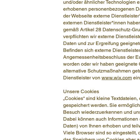
und/oder ähnlicher Technologien er
erhobenen personenbezogenen Date
der Webseite externe Dienstleister
externen Dienstleister*innen haben
gemäß Artikel 28 Datenschutz-Gru
verpflichten wir externe Dienstle
Daten und zur Ergreifung geeigne
Befinden sich externe Dienstleiste
Angemessenheitsbeschluss der Eur
worden oder wir haben geeignete G
alternative Schutzmaßnahmen getroff
Dienstleister von
www.wix.com
ein
Unsere Cookies
„Cookies“ sind kleine Textdateien,
gespeichert werden. Sie ermöglic
Besuch wiederzuerkennen und unse
Dabei können auch Informationen (
Daten) von Ihnen erhoben und teilw
Viele Browser sind so eingestellt,
das Speichern von Cookies aber au