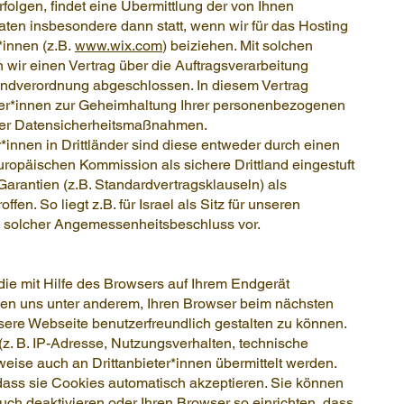
folgen, findet eine Übermittlung der von Ihnen
n insbesondere dann statt, wenn wir für das Hosting
*innen (z.B.
www.wix.com
) beiziehen. Mit solchen
 wir einen Vertrag über die Auftragsverarbeitung
ndverordnung abgeschlossen. In diesem Vertrag
ister*innen zur Geheimhaltung Ihrer personenbezogenen
ter Datensicherheitsmaßnahmen.
r*innen in Drittländer sind diese entweder durch einen
opäischen Kommission als sichere Drittland eingestuft
arantien (z.B. Standardvertragsklauseln) als
en. So liegt z.B. für Israel als Sitz für unseren
 solcher Angemessenheitsbeschluss vor.
 die mit Hilfe des Browsers auf Ihrem Endgerät
hen uns unter anderem, Ihren Browser beim nächsten
re Webseite benutzerfreundlich gestalten zu können.
z. B. IP-Adresse, Nutzungsverhalten, technische
eise auch an Drittanbieter*innen übermittelt werden.
 dass sie Cookies automatisch akzeptieren. Sie können
ch deaktivieren oder Ihren Browser so einrichten, dass