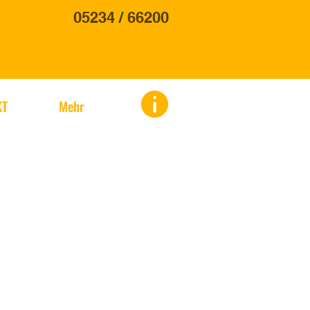
05234 / 66200
KT
Mehr